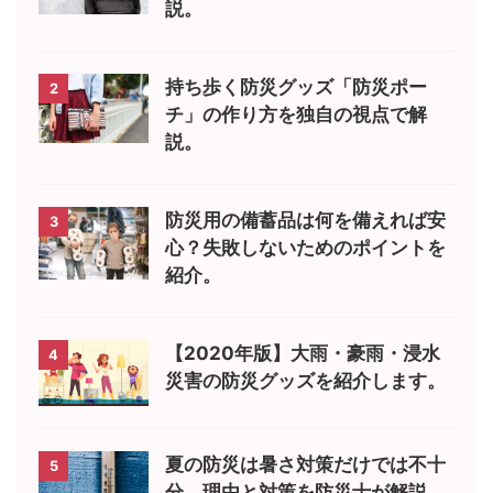
説。
持ち歩く防災グッズ「防災ポー
2
チ」の作り方を独自の視点で解
説。
防災用の備蓄品は何を備えれば安
3
心？失敗しないためのポイントを
紹介。
【2020年版】大雨・豪雨・浸水
4
災害の防災グッズを紹介します。
夏の防災は暑さ対策だけでは不十
5
分。理由と対策を防災士が解説。